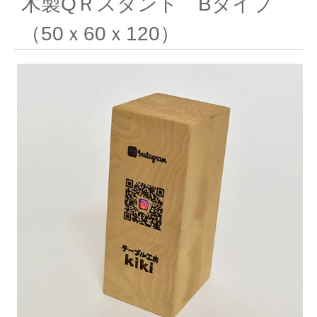
木製QＲスタンド Bタイプ
（50ｘ60ｘ120）