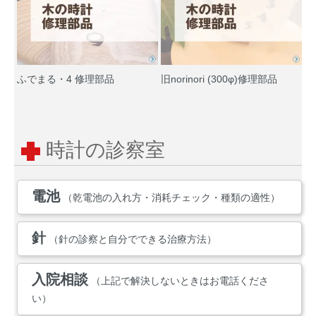
ふでまる・4 修理部品
旧norinori (300φ)修理部品
時計の診察室
電池
（乾電池の入れ方・消耗チェック・種類の適性）
針
（針の診察と自分でできる治療方法）
入院相談
（上記で解決しないときはお電話くださ
い）