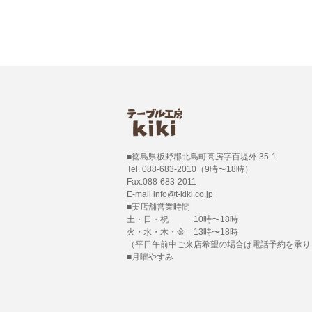
■徳島県板野郡北島町高房字百堤外 35-1
Tel. 088-683-2010（9時〜18時）
Fax.088-683-2011
E-mail info@t-kiki.co.jp
■実店舗営業時間
土・日・祝 10時〜18時
火・水・木・金 13時〜18時
（平日午前中ご来店希望の場合は電話予約を承り
■月曜やすみ