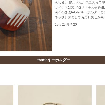
ら大変。 健治さんが気に入って
ョイントは文字通り「手と手を組
もそのままtetote キーホルダ
ネックレスとしても楽しめるかも
25ｘ25 厚み20
tetoteキーホルダー