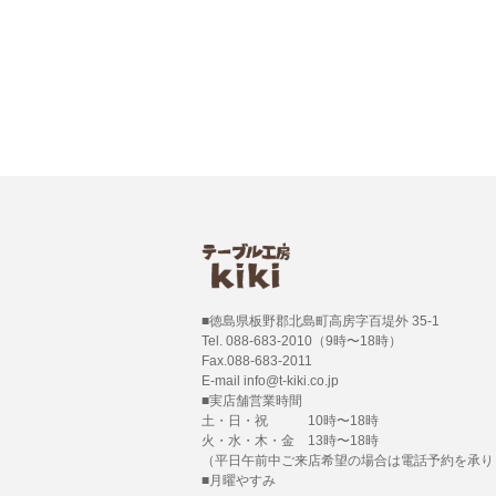
■徳島県板野郡北島町高房字百堤外 35-1
Tel. 088-683-2010（9時〜18時）
Fax.088-683-2011
E-mail info@t-kiki.co.jp
■実店舗営業時間
土・日・祝 10時〜18時
火・水・木・金 13時〜18時
（平日午前中ご来店希望の場合は電話予約を承り
■月曜やすみ