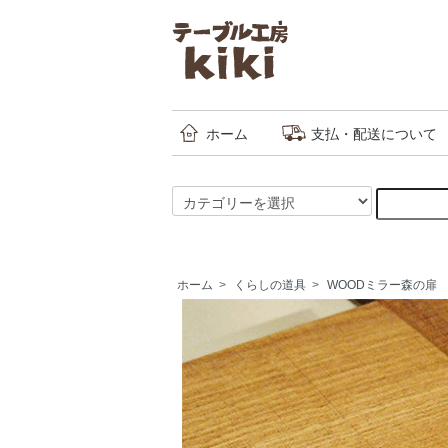
ホーム
支払・配送について
ホーム
>
くらしの道具
>
WOODミラー森の扉