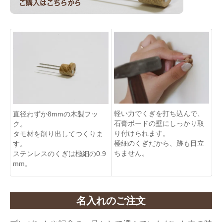
軽い力でくぎを打ち込んで、
直径わずか8mmの木製フッ
石膏ボードの壁にしっかり取
ク。
り付けられます。
タモ材を削り出してつくりま
極細のくぎだから、跡も目立
す。
ちません。
ステンレスのくぎは極細の0.9
mm。
名入れのご注文