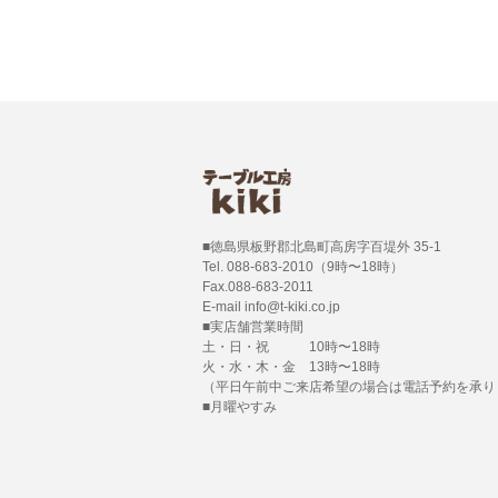
■徳島県板野郡北島町高房字百堤外 35-1
Tel. 088-683-2010（9時〜18時）
Fax.088-683-2011
E-mail info@t-kiki.co.jp
■実店舗営業時間
土・日・祝 10時〜18時
火・水・木・金 13時〜18時
（平日午前中ご来店希望の場合は電話予約を承り
■月曜やすみ