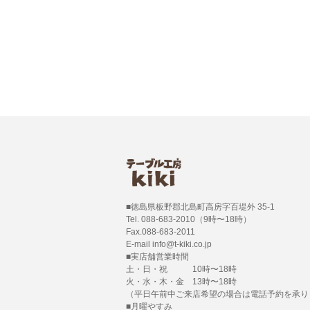
■徳島県板野郡北島町高房字百堤外 35-1
Tel. 088-683-2010（9時〜18時）
Fax.088-683-2011
E-mail info@t-kiki.co.jp
■実店舗営業時間
土・日・祝 10時〜18時
火・水・木・金 13時〜18時
（平日午前中ご来店希望の場合は電話予約を承り
■月曜やすみ