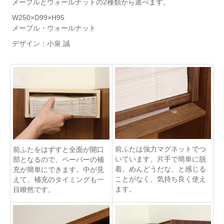
メープルとウォールナットの2種類から選べます。
W250×D99×H95
メープル・ウォールナット
デザイン：小泉 誠
前ふたは強力マグネットでつ
前ふたをはずすと全面が開口
いています。片手で簡単に脱
部となるので、ペーパーの補
着。めんどうだな、と感じる
充が簡単にできます。中が見
ことがなく、気持ち良く使え
えて、補充のタイミングも一
ます。
目瞭然です。