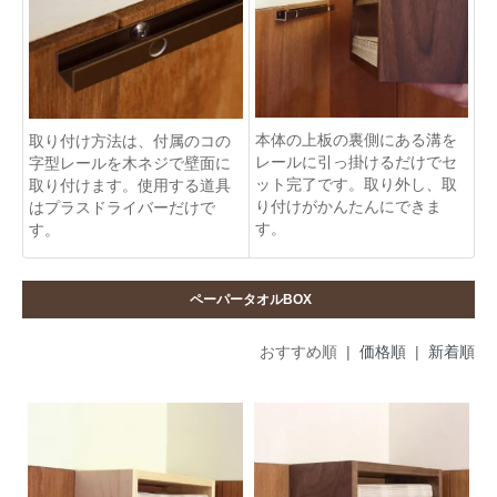
本体の上板の裏側にある溝を
取り付け方法は、付属のコの
レールに引っ掛けるだけでセ
字型レールを木ネジで壁面に
ット完了です。取り外し、取
取り付けます。使用する道具
り付けがかんたんにできま
はプラスドライバーだけで
す。
す。
ペーパータオルBOX
おすすめ順 |
価格順
|
新着順