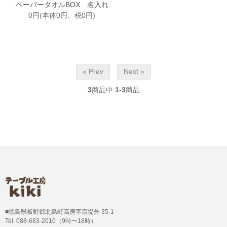
ペーパータオルBOX 名入れ
0円(本体0円、税0円)
« Prev
Next »
3
商品中
1-3
商品
■徳島県板野郡北島町高房字百堤外 35-1
Tel. 088-683-2010（9時〜18時）