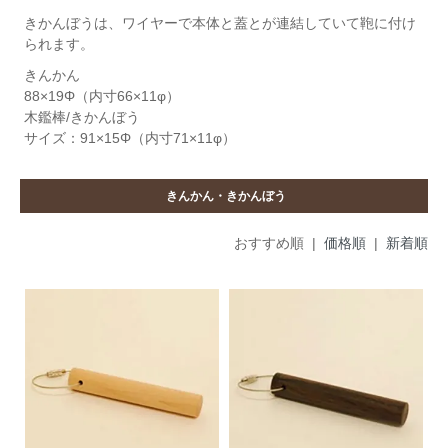
きかんぼうは、ワイヤーで本体と蓋とが連結していて鞄に付け
られます。
きんかん
88×19Φ（内寸66×11φ）
木鑑棒/きかんぼう
サイズ：91×15Φ（内寸71×11φ）
きんかん・きかんぼう
おすすめ順 |
価格順
|
新着順