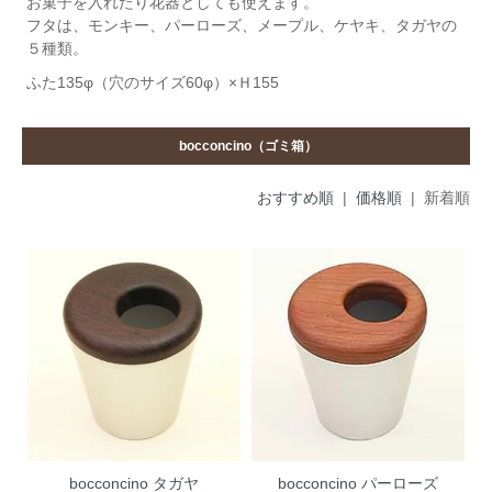
お菓子を入れたり花器としても使えます。
フタは、モンキー、パーローズ、メープル、ケヤキ、タガヤの
５種類。
ふた135φ（穴のサイズ60φ）×Ｈ155
bocconcino（ゴミ箱）
おすすめ順
|
価格順
| 新着順
bocconcino タガヤ
bocconcino パーローズ