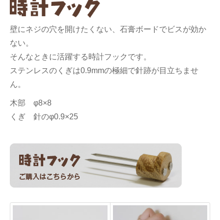
壁にネジの穴を開けたくない、石膏ボードでビスが効か
ない。
そんなときに活躍する時計フックです。
ステンレスのくぎは0.9mmの極細で針跡が目立ちませ
ん。
木部 φ8×8
くぎ 針のφ0.9×25