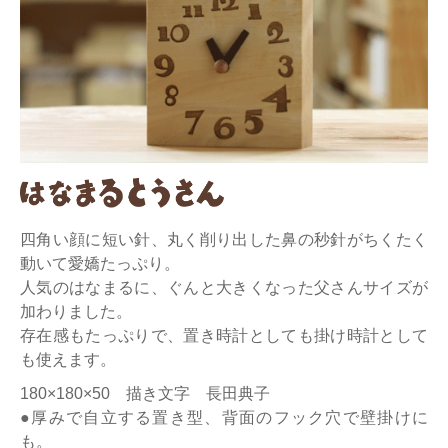
四角い顔に短い針、丸く削り出した鼻の秒針がちくたく
動いて愛嬌たっぷり。
人気のはなまるに、ぐんと大きくなった父さんサイズが
加わりました。
存在感もたっぷりで、置き時計としても掛け時計として
も使えます。
180×180×50 描き文字 長田典子
●厚みで自立する置き型、背面のフック穴で壁掛けに
も。