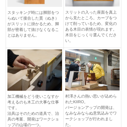
スリットの入った座面を真上
スタッキング時には脚部をつ
から見たところ。カーブをつ
らぬいて接合した貫（ぬき）
けて削っているため、変化の
がスリットに掛かるため、脚
ある木目の表情が現れます。
部が密着して抜けなくなるこ
木目をじっくり選んでくださ
とはありません。
い。
村澤さんの熱い思いが込めら
加工機械をどう使いこなすか
れたKIIRO。
考えるのも木工の大事な仕事
バージョンアップの開発は、
です。
なみなみならぬ意気込みでワ
治具はそのための道具で、治
ークショップが行われまし
具の考案、開発はワークショ
た。
ップの山場の一つ。