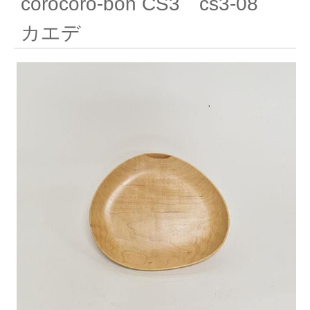
corocoro-bon CS3 cs3-08
カエデ