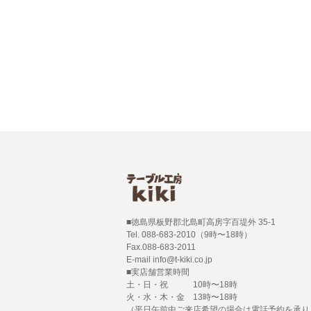
■徳島県板野郡北島町高房字百堤外 35-1
Tel. 088-683-2010（9時〜18時）
Fax.088-683-2011
E-mail info@t-kiki.co.jp
■実店舗営業時間
土・日・祝 10時〜18時
火・水・木・金 13時〜18時
（平日午前中ご来店希望の場合は電話予約を承り