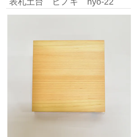
表札土台 ヒノキ hyo-22