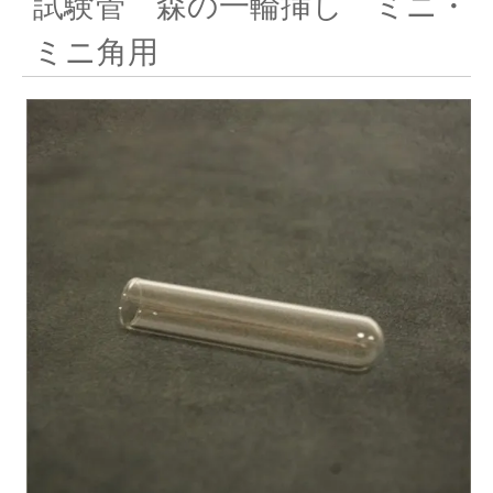
試験管 森の一輪挿し ミニ・
ミニ角用