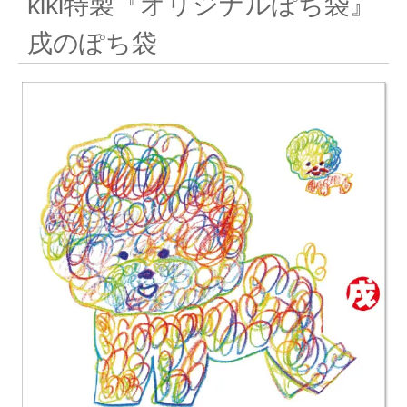
kiki特製『オリジナルぽち袋』
戌のぽち袋