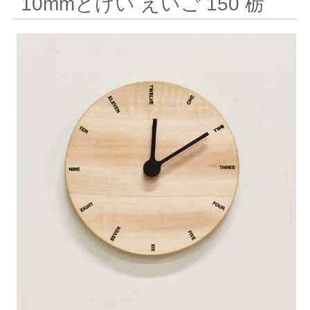
10mmとけい えいご 150 栃