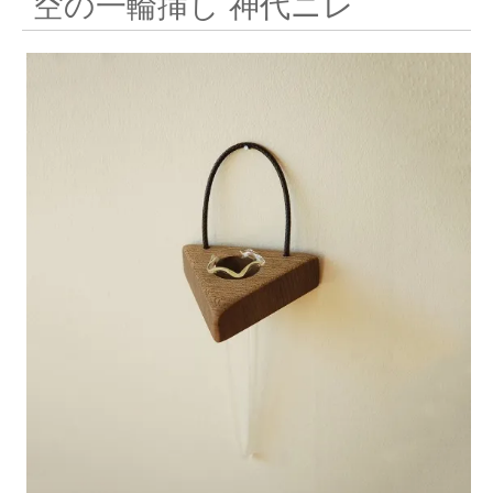
空の一輪挿し 神代ニレ