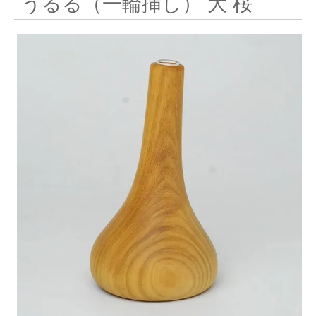
うるる（一輪挿し） 大 桜