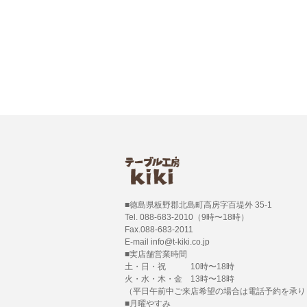
■徳島県板野郡北島町高房字百堤外 35-1
Tel. 088-683-2010（9時〜18時）
Fax.088-683-2011
E-mail info@t-kiki.co.jp
■実店舗営業時間
土・日・祝 10時〜18時
火・水・木・金 13時〜18時
（平日午前中ご来店希望の場合は電話予約を承り
■月曜やすみ