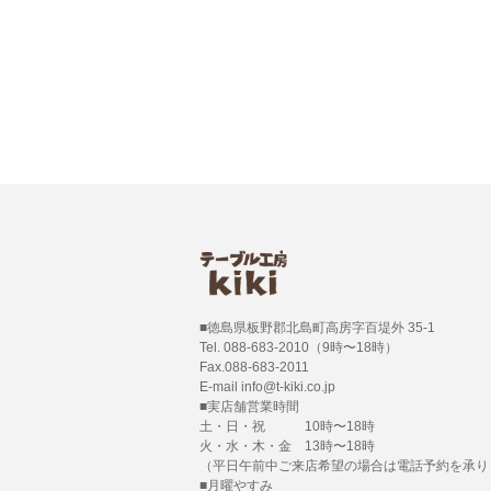
■徳島県板野郡北島町高房字百堤外 35-1
Tel. 088-683-2010（9時〜18時）
Fax.088-683-2011
E-mail info@t-kiki.co.jp
■実店舗営業時間
土・日・祝 10時〜18時
火・水・木・金 13時〜18時
（平日午前中ご来店希望の場合は電話予約を承り
■月曜やすみ