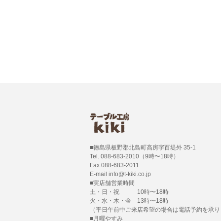
■徳島県板野郡北島町高房字百堤外 35-1
Tel. 088-683-2010（9時〜18時）
Fax.088-683-2011
E-mail info@t-kiki.co.jp
■実店舗営業時間
土・日・祝 10時〜18時
火・水・木・金 13時〜18時
（平日午前中ご来店希望の場合は電話予約を承り
■月曜やすみ