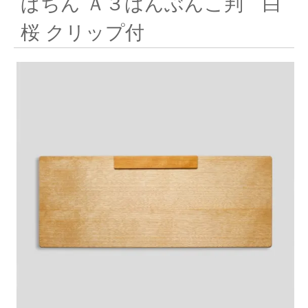
ぱちん Ａ３はんぶんこ判 白
桜 クリップ付