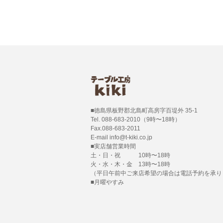
■徳島県板野郡北島町高房字百堤外 35-1
Tel. 088-683-2010（9時〜18時）
Fax.088-683-2011
E-mail info@t-kiki.co.jp
■実店舗営業時間
土・日・祝 10時〜18時
火・水・木・金 13時〜18時
（平日午前中ご来店希望の場合は電話予約を承り
■月曜やすみ