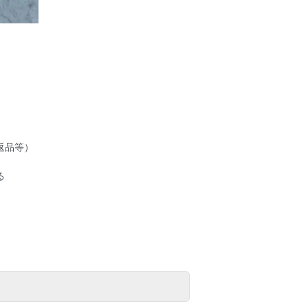
返品等）
る