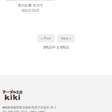
木のお箸 タガヤ
SOLD OUT
« Prev
Next »
3
商品中
1-3
商品
■徳島県板野郡北島町高房字百堤外 35-1