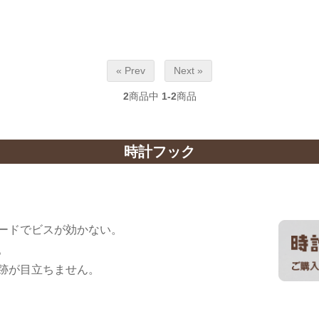
« Prev
Next »
2
商品中
1-2
商品
時計フック
ードでビスが効かない。
。
針跡が目立ちません。