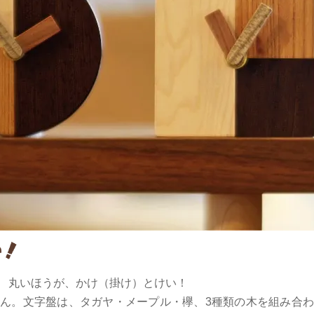
 丸いほうが、かけ（掛け）とけい！
ん。文字盤は、タガヤ・メープル・欅、3種類の木を組み合