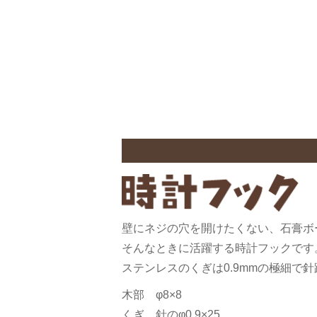
壁にネジの穴を開けたくない、石膏ボ
そんなときに活躍する時計フックです
ステンレスのくぎは0.9mmの極細で
木部 φ8×8
くぎ 針のφ0.9×25