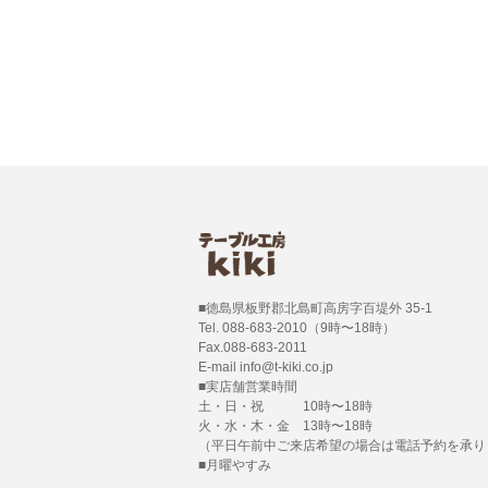
■徳島県板野郡北島町高房字百堤外 35-1
Tel. 088-683-2010（9時〜18時）
Fax.088-683-2011
E-mail info@t-kiki.co.jp
■実店舗営業時間
土・日・祝 10時〜18時
火・水・木・金 13時〜18時
（平日午前中ご来店希望の場合は電話予約を承り
■月曜やすみ