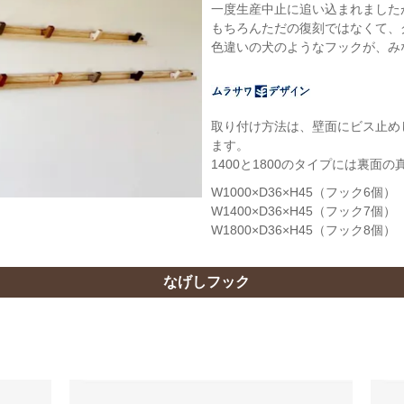
一度生産中止に追い込まれました
もちろんただの復刻ではなくて、
色違いの犬のようなフックが、み
取り付け方法は、壁面にビス止め
ます。
1400と1800のタイプには裏
W1000×D36×H45（フック6個）
W1400×D36×H45（フック7個）
W1800×D36×H45（フック8個）
なげしフック