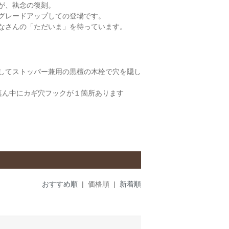
が、執念の復刻。
グレードアップしての登場です。
なさんの「ただいま」を待っています。
してストッパー兼用の黒檀の木栓で穴を隠し
面の真ん中にカギ穴フックが１箇所あります
おすすめ順
| 価格順 |
新着順