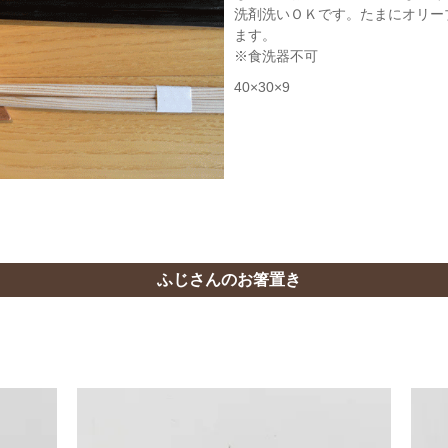
洗剤洗いＯＫです。たまにオリー
ます。
※食洗器不可
40×30×9
ふじさんのお箸置き