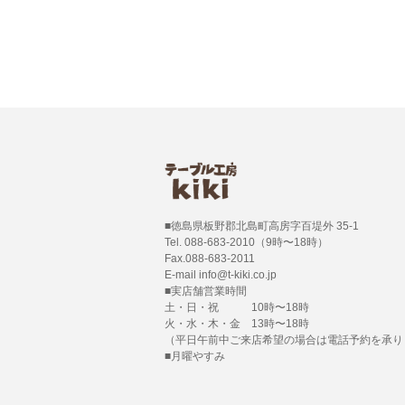
■徳島県板野郡北島町高房字百堤外 35-1
Tel. 088-683-2010（9時〜18時）
Fax.088-683-2011
E-mail info@t-kiki.co.jp
■実店舗営業時間
土・日・祝 10時〜18時
火・水・木・金 13時〜18時
（平日午前中ご来店希望の場合は電話予約を承り
■月曜やすみ