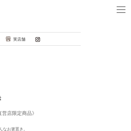
実店舗
き
直営店限定商品》
んなお箸置き。