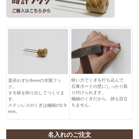
軽い力でくぎを打ち込んで、
直径わずか8mmの木製フッ
石膏ボードの壁にしっかり取
ク。
り付けられます。
タモ材を削り出してつくりま
極細のくぎだから、跡も目立
す。
ちません。
ステンレスのくぎは極細の0.9
mm。
名入れのご注文