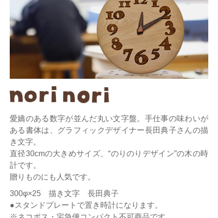
愛嬌のある数字が並んだ丸い文字盤。手仕事の味わいが
ある書体は、グラフィックデザイナー長田典子さんの描
き文字。
直径30cmの大きめサイズ、“のりのりデザイン”の木の時
計です。
贈りものにも人気です。
300φ×25 描き文字 長田典子
●スタンドプレートで置き時計になります。
※ネコポス・宅急便コンパクト不可商品です